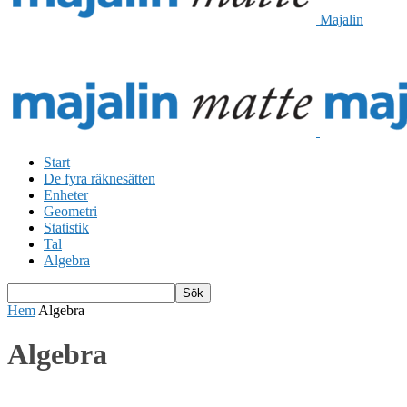
Majalin
Start
De fyra räknesätten
Enheter
Geometri
Statistik
Tal
Algebra
Hem
Algebra
Algebra