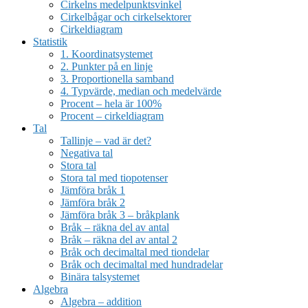
Cirkelns medelpunktsvinkel
Cirkelbågar och cirkelsektorer
Cirkeldiagram
Statistik
1. Koordinatsystemet
2. Punkter på en linje
3. Proportionella samband
4. Typvärde, median och medelvärde
Procent – hela är 100%
Procent – cirkeldiagram
Tal
Tallinje – vad är det?
Negativa tal
Stora tal
Stora tal med tiopotenser
Jämföra bråk 1
Jämföra bråk 2
Jämföra bråk 3 – bråkplank
Bråk – räkna del av antal
Bråk – räkna del av antal 2
Bråk och decimaltal med tiondelar
Bråk och decimaltal med hundradelar
Binära talsystemet
Algebra
Algebra – addition