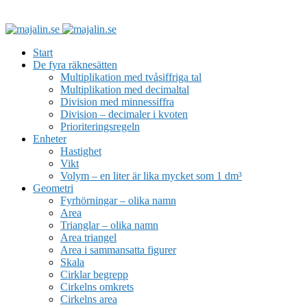
Start
De fyra räknesätten
Multiplikation med tvåsiffriga tal
Multiplikation med decimaltal
Division med minnessiffra
Division – decimaler i kvoten
Prioriteringsregeln
Enheter
Hastighet
Vikt
Volym – en liter är lika mycket som 1 dm³
Geometri
Fyrhörningar – olika namn
Area
Trianglar – olika namn
Area triangel
Area i sammansatta figurer
Skala
Cirklar begrepp
Cirkelns omkrets
Cirkelns area