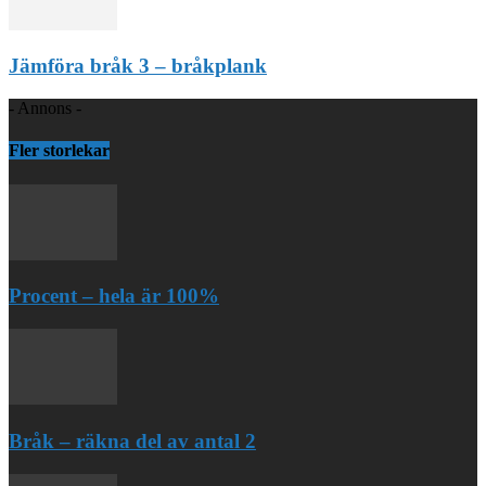
Jämföra bråk 3 – bråkplank
- Annons -
Fler storlekar
Procent – hela är 100%
Bråk – räkna del av antal 2