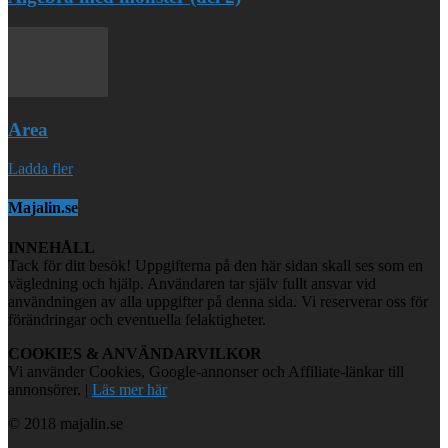
Area
Ladda fler
Majalin.se
INNEHÅLL
Tack för ditt besök! Uppgifterna på den här sidan skall ses som en
vägledning och hjälp. Användaren tar själv fullt ansvar vid
användningen av alla uppgifter på denna sida. Vi reserverar oss för
förändringar och eventuella felaktigheter.
COOKIES & ANVÄNDARVILKOR
Vi använder Cookies, Google-annonser och Affiliate-länkar till
annonsörer. |
Läs mer här
© 2018 majalin.se