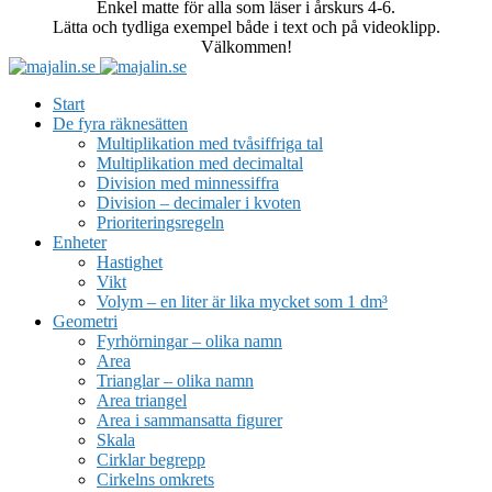
Enkel matte för alla som läser i årskurs 4-6.
Lätta och tydliga exempel både i text och på videoklipp.
Välkommen!
Start
De fyra räknesätten
Multiplikation med tvåsiffriga tal
Multiplikation med decimaltal
Division med minnessiffra
Division – decimaler i kvoten
Prioriteringsregeln
Enheter
Hastighet
Vikt
Volym – en liter är lika mycket som 1 dm³
Geometri
Fyrhörningar – olika namn
Area
Trianglar – olika namn
Area triangel
Area i sammansatta figurer
Skala
Cirklar begrepp
Cirkelns omkrets