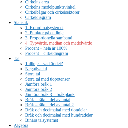
Cirkelns area
Cirkelns medelpunktsvinkel
Cirkelbågar och cirkelsektorer
Cirkeldiagram
Statistik
1. Koordinatsystemet
2. Punkter på en linje
3. Proportionella samband
4. Typvärde, median och medelvärde
Procent – hela är 100%
Procent – cirkeldiagram
Tal
Tallinje – vad är det?
Negativa tal
Stora tal
Stora tal med tiopotenser
Jämföra bråk 1
Jämföra bråk 2
Jämföra bråk 3 – bråkplank
Bråk – räkna del av antal
Bråk – räkna del av antal 2
Bråk och decimaltal med tiondelar
Bråk och decimaltal med hundradelar
Binära talsystemet
Algebra