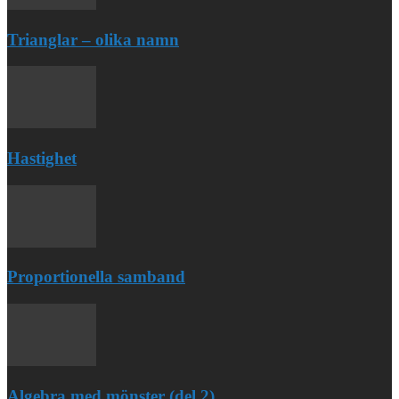
Trianglar – olika namn
Hastighet
Proportionella samband
Algebra med mönster (del 2)