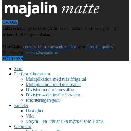
OM OSS
Enkla och tydliga förklaringar till hur du räknar. Mest för dig som går
årskurs 4 till 6 i grundskolan.
Vi använder
cookies och har användarvillkor
samt
Integritetspolicy
.
Kontakta oss:
annons@majalin.se
FÖLJ OSS
Start
De fyra räknesätten
Multiplikation med tvåsiffriga tal
Multiplikation med decimaltal
Division med minnessiffra
Division – decimaler i kvoten
Prioriteringsregeln
Enheter
Hastighet
Vikt
Volym – en liter är lika mycket som 1 dm³
Geometri