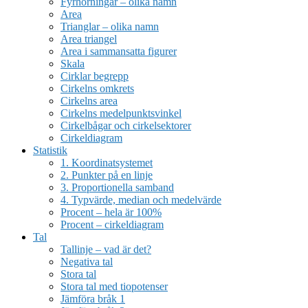
Fyrhörningar – olika namn
Area
Trianglar – olika namn
Area triangel
Area i sammansatta figurer
Skala
Cirklar begrepp
Cirkelns omkrets
Cirkelns area
Cirkelns medelpunktsvinkel
Cirkelbågar och cirkelsektorer
Cirkeldiagram
Statistik
1. Koordinatsystemet
2. Punkter på en linje
3. Proportionella samband
4. Typvärde, median och medelvärde
Procent – hela är 100%
Procent – cirkeldiagram
Tal
Tallinje – vad är det?
Negativa tal
Stora tal
Stora tal med tiopotenser
Jämföra bråk 1